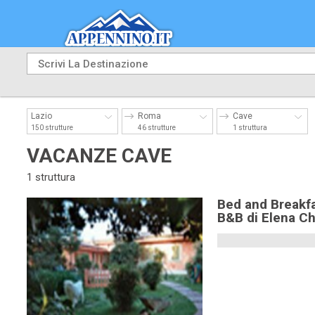
Lazio
Roma
Cave
150 strutture
46 strutture
1 struttura
VACANZE CAVE
1 struttura
Bed and Breakf
B&B di Elena Ch