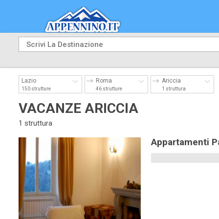
Lazio
Roma
Ariccia
150 strutture
46 strutture
1 struttura
VACANZE ARICCIA
1 struttura
Appartamenti Pa