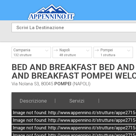
Campania
Napoli
Pompei
132 strutture
48 strutture
1 struttura
BED AND BREAKFAST BED AND
AND BREAKFAST POMPEI WEL
Via Nolana 53, 80045
POMPEI
(NAPOLI)
Descrizione
Servizi
Image not found: http://www.appennino.it/strutture/appe2715-
Image not found: http://www.appennino.it/strutture/appe2715-
Image not found: http://www.appennino.it/strutture/appe2715-
Image not found: http://www.appennino.it/strutture/appe2715-